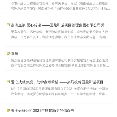
各市州建设工程造价管理站，各有关单位：根据《湖南省建设工程造价
管理总站关于印发<湖南省造价咨询行业诚信服务精神文明示范企业动态
管理实施办法（试行）>的通知》（湘建价办〔2020〕47号）要求，我
站对按时提交2021年湖南省造价咨询行业诚信服务精神文明示范企业建
设活动资料的企业，严格按照日常创建、平时抽检
点滴血液 爱心传递 ——国鼎和诚项目管理集团有限公司党支部组织员工开展无偿献血活动
受寒冷天气、高校放假、新冠肺炎疫情等影响，春节期间无偿献血人数
骤减。加之春节复工，医院病患骤增，我市血液库存全面告急。 得知这
一情况后，2月16日，国鼎和诚项目管理集团有限公司党支部组织全体
员工进行义务献血，广大职工踊跃报名，积极参与，12人成功献血，献
血量达4800ml，大家用血液凝聚爱心，用行动诠释奉献
喜报
热烈祝贺国鼎和诚项目管理集团有限公司取得房屋建筑工程监理乙级资
质和市政公用工程监理乙级资质 热烈祝贺国鼎和诚项目管理集团有限公
司被湖南省建设工程招标投标协会评为2020年度湖南省房屋建筑和市政
基础设施工程建设项目招标代理机构资信AAA等级 热烈祝贺国鼎和诚项
目管理集团有限公司被湖南省建设
爱心成就梦想，助学点燃希望 ——热烈祝贺国鼎和诚项目管理集团有限公司2021年爱心助学活动圆满落幕
8月13日国鼎和诚项目管理集团有限公司2021年爱心助学活动在公司会
议室举行。本次爱心助学收到来自各地共二十一名学生的申请，经审核
都符合资助要求，公司通过现金及转账的方式向每位学生资助奖学金五
千元，合计人民币十万五千元整。 会上在五里牌街道办事处、新城社区
及岳阳日报社相关工作人员的见证下向各位学
关于做好公司2021年扶贫助学的倡议书