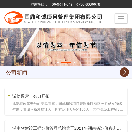
咨询热线：
400-9011-019
0730-8630078
Toggle
navigati
公司新闻
诚信经营，努力开拓
沐浴着改革开放的春风雨露，国鼎和诚项目管理集团有限公司成立20多
年来，集团不断发展壮大，拥有从业人员约100人，其中高级工程师6
人，国家注册造价师12人，注册监理工程师13人，注册咨询师7人，国
家注册招标师12人，网络监理工程师12人，中级以上职称人数占公司总
人数的80%；注册资金为人民币5000万元，迅速成长为一家专门从
湖南省建设工程造价管理总站关于2021年湖南省造价咨询行业诚信服务精神文明示范企业建设工作的通报