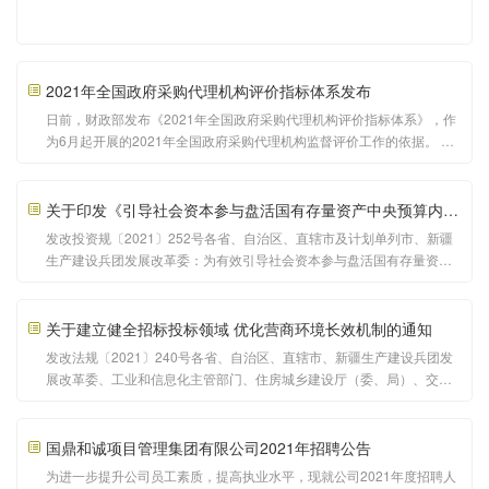
2021年全国政府采购代理机构评价指标体系发布
日前，财政部发布《2021年全国政府采购代理机构评价指标体系》，作
为6月起开展的2021年全国政府采购代理机构监督评价工作的依据。 评
价指标体系主要包括企业基本情况、业绩与人员情况、管理情况、失信
与处理处罚情况4个一级指标以及11个二级指标，根据企业从业人员数
量、业绩等因素，按照成长型、综合型两类进行
关于印发《引导社会资本参与盘活国有存量资产中央预算内投资示范专项管理办法》的通知
发改投资规〔2021〕252号各省、自治区、直辖市及计划单列市、新疆
生产建设兵团发展改革委：为有效引导社会资本参与盘活国有存量资
产、形成投资良性循环，推动形成以国内大循环为主体、国内国际双循
环相互促进的新发展格局，提高中央预算内投资使用效益，根据《政府
投资条例》等有关规定，国家发展改革委研究制定了《引
关于建立健全招标投标领域 优化营商环境长效机制的通知
发改法规〔2021〕240号各省、自治区、直辖市、新疆生产建设兵团发
展改革委、工业和信息化主管部门、住房城乡建设厅（委、局）、交通
运输厅（局、委）、水利厅（局）、农业农村厅（局、委）、商务厅
（局）、广播电视局、能源局、招标投标指导协调工作牵头部门、公共
资源交易平台整合工作牵头部门，各省、自治区、直辖市通信管
国鼎和诚项目管理集团有限公司2021年招聘公告
为进一步提升公司员工素质，提高执业水平，现就公司2021年度招聘人