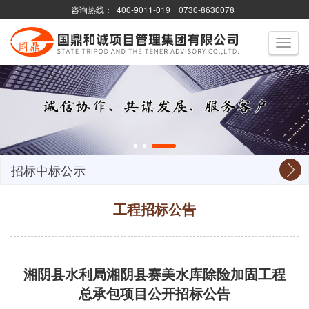
咨询热线：
400-9011-019
0730-8630078
Toggle
navigati
招标中标公示
工程招标公告
湘阴县水利局湘阴县赛美水库除险加固工程
总承包项目公开招标公告