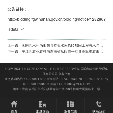
公告链接：
http://bidding.fgw.hunan.gov.cn/bidding/notice/128286?
isdetail=1
上一篇：
湘阴县水利局湘阴县赛美水库除险加固工程总承包项目公开招标公告
下一篇：
平江县农业农村局湖南省岳阳市平江县高标准农田建设项目（二〇二四年新增）项目公开招标公告
COPYRIGHT © GDZB.COM ALL RIGHTS RESERVED.
国鼎和诚项目管理集
团有限公司
版权所有
服务咨询热线：400-9011-019 咨询电话：0730-8630078 13707309169 传
真：0730-8630006 邮箱：GDZB888@MSN.COM
地址：湖南省岳阳市岳阳楼区青年中路398号恒泰大厦南栋十三楼
首页
走进国鼎
业务范围
联系我们